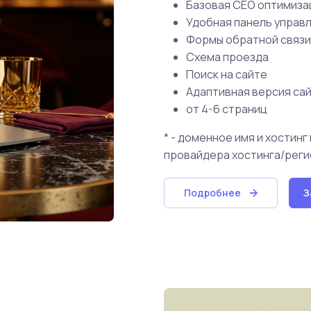
Базовая СЕО оптимиза
Удобная панель управ
Формы обратной связи
Схема проезда
Поиск на сайте
Адаптивная версия са
от 4-6 страниц
* - доменное имя и хостин
провайдера хостинга/реги
Подробнее
З