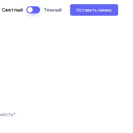
Светлый
Темный
Оставить заявку
мость*: