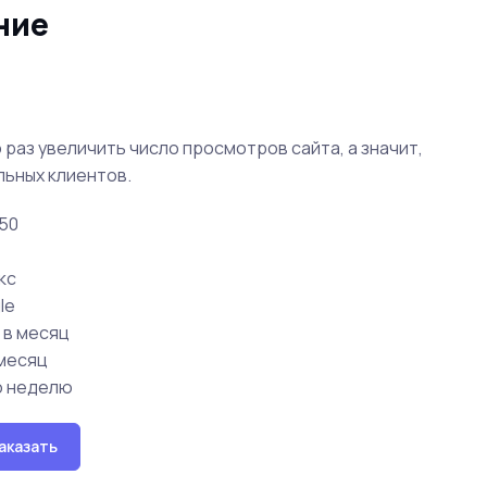
ние
 раз увеличить число просмотров сайта, а значит,
льных клиентов.
250
кс
le
 в месяц
 месяц
ю неделю
аказать