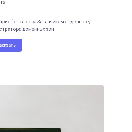
йта
г приобретаются Заказчиком отдельно у
стратора доменных зон
аказать