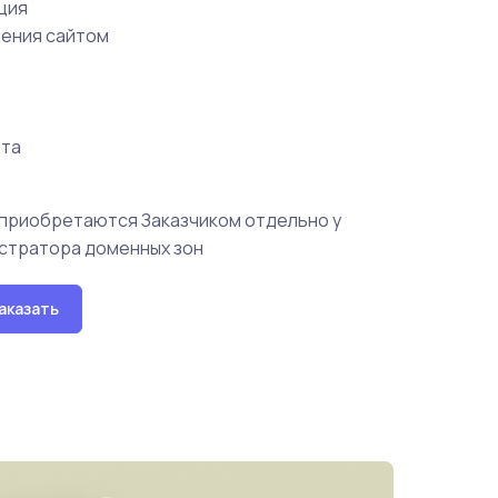
ция
ления сайтом
йта
г приобретаются Заказчиком отдельно у
стратора доменных зон
аказать