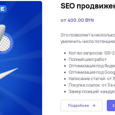
SEO продвиже
от 400.00 BYN
Это позволяет в несколько
увеличить число потенциа
Кол-во запросов: 100-
Полный цикл работ
Оптимизация под Янде
Оптимизация под Goog
Написание статей: от 3
Покупка ссылок: от 3 в
Замер позиций: кажду
Подробнее
З