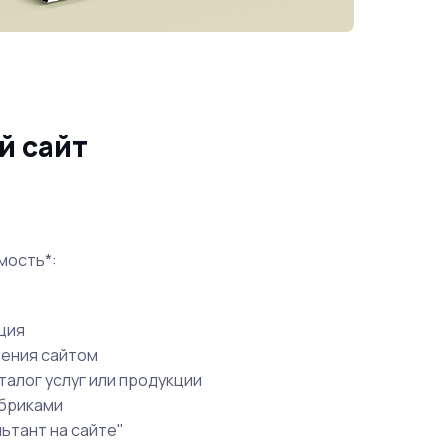
й сайт
мость*:
ция
ления сайтом
алог услуг или продукции
убриками
ьтант на сайте"