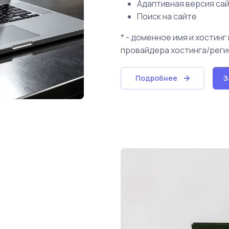
Адаптивная версия са
Поиск на сайте
* - доменное имя и хостин
провайдера хостинга/реги
Подробнее
З